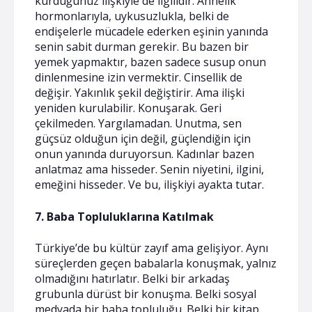
kurduğunuz ilişkiyle de ilgilidir. Annelik
hormonlarıyla, uykusuzlukla, belki de
endişelerle mücadele ederken eşinin yanında
senin sabit durman gerekir. Bu bazen bir
yemek yapmaktır, bazen sadece susup onun
dinlenmesine izin vermektir. Cinsellik de
değişir. Yakınlık şekil değiştirir. Ama ilişki
yeniden kurulabilir. Konuşarak. Geri
çekilmeden. Yargılamadan. Unutma, sen
güçsüz olduğun için değil, güçlendiğin için
onun yanında duruyorsun. Kadınlar bazen
anlatmaz ama hisseder. Senin niyetini, ilgini,
emeğini hisseder. Ve bu, ilişkiyi ayakta tutar.
7. Baba Topluluklarına Katılmak
Türkiye’de bu kültür zayıf ama gelişiyor. Aynı
süreçlerden geçen babalarla konuşmak, yalnız
olmadığını hatırlatır. Belki bir arkadaş
grubunla dürüst bir konuşma. Belki sosyal
medyada bir baba topluluğu. Belki bir kitap.