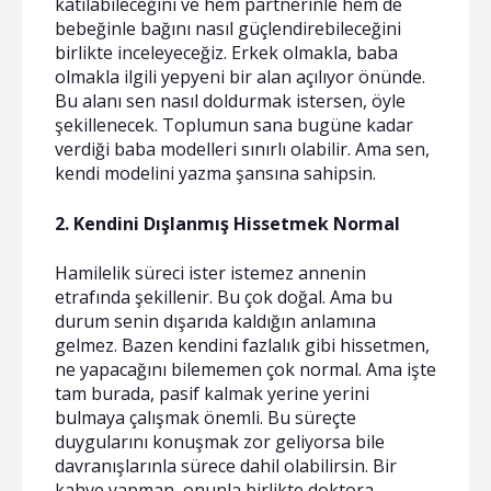
katılabileceğini ve hem partnerinle hem de
bebeğinle bağını nasıl güçlendirebileceğini
birlikte inceleyeceğiz. Erkek olmakla, baba
olmakla ilgili yepyeni bir alan açılıyor önünde.
Bu alanı sen nasıl doldurmak istersen, öyle
şekillenecek. Toplumun sana bugüne kadar
verdiği baba modelleri sınırlı olabilir. Ama sen,
kendi modelini yazma şansına sahipsin.
2. Kendini Dışlanmış Hissetmek Normal
Hamilelik süreci ister istemez annenin
etrafında şekillenir. Bu çok doğal. Ama bu
durum senin dışarıda kaldığın anlamına
gelmez. Bazen kendini fazlalık gibi hissetmen,
ne yapacağını bilememen çok normal. Ama işte
tam burada, pasif kalmak yerine yerini
bulmaya çalışmak önemli. Bu süreçte
duygularını konuşmak zor geliyorsa bile
davranışlarınla sürece dahil olabilirsin. Bir
kahve yapman, onunla birlikte doktora