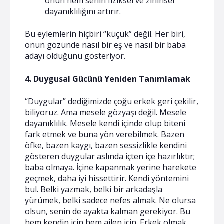
onun hem senin fiziksel ve zihinsel
dayanıklılığını artırır.
Bu eylemlerin hiçbiri “küçük” değil. Her biri,
onun gözünde nasıl bir eş ve nasıl bir baba
adayı olduğunu gösteriyor.
4. Duygusal Gücünü Yeniden Tanımlamak
“Duygular” dediğimizde çoğu erkek geri çekilir,
biliyoruz. Ama mesele gözyaşı değil. Mesele
dayanıklılık. Mesele kendi içinde olup biteni
fark etmek ve buna yön verebilmek. Bazen
öfke, bazen kaygı, bazen sessizlikle kendini
gösteren duygular aslında içten içe hazırlıktır;
baba olmaya. İçine kapanmak yerine harekete
geçmek, daha iyi hissettirir. Kendi yöntemini
bul. Belki yazmak, belki bir arkadaşla
yürümek, belki sadece nefes almak. Ne olursa
olsun, senin de ayakta kalman gerekiyor. Bu
hem kendin için hem ailen için. Erkek olmak