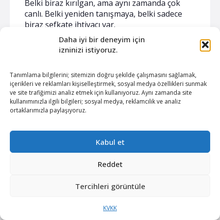
Belki biraz kırılgan, ama aynı zamanda çok
canlı. Belki yeniden tanışmaya, belki sadece
biraz şefkate ihtiyacı var.
Daha iyi bir deneyim için
Bu yazı sana bakımın başka bir yüzünü
izninizi istiyoruz.
göstermek için yazıldı. Güzellik ideallerinden
uzak, içsel iyilikle yakın. Kendine dönmenin,
Tanımlama bilgilerini; sitemizin doğru şekilde çalışmasını sağlamak,
kendine zaman tanımanın, kendine
içerikleri ve reklamları kişiselleştirmek, sosyal medya özellikleri sunmak
dokunmanın bir yolu olarak bakım.
ve site trafiğimizi analiz etmek için kullanıyoruz. Aynı zamanda site
kullanımınızla ilgili bilgileri; sosyal medya, reklamcılık ve analiz
ortaklarımızla paylaşıyoruz.
Unutma: hiçbir şey aceleye gelmek zorunda
değil. Ne eski haline dönmek, ne de yeni halini
hemen kabul etmek zorundasın. Sadece
Kabul et
olduğun yerden başla. Bugün ne
hissediyorsan, onunla kal. Ve bil ki bu beden,
Reddet
seni sen yapan hikâyenin ta kendisi.
Tercihleri görüntüle
Doğum sonrası vücut bakımı, kendinle teması
yeniden kurmanın en nazik yollarından biri
KVKK
olabilir. Şimdi o hikâyeye biraz daha dikkatle,