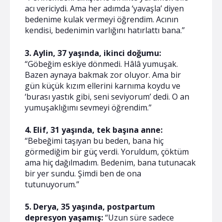
acı vericiydi. Ama her adımda ‘yavaşla’ diyen
bedenime kulak vermeyi öğrendim. Acının
kendisi, bedenimin varlığını hatırlattı bana.”
3. Aylin, 37 yaşında, ikinci doğumu:
“Göbeğim eskiye dönmedi. Hâlâ yumuşak.
Bazen aynaya bakmak zor oluyor. Ama bir
gün küçük kızım ellerini karnıma koydu ve
‘burası yastık gibi, seni seviyorum’ dedi. O an
yumuşaklığımı sevmeyi öğrendim.”
4. Elif, 31 yaşında, tek başına anne:
“Bebeğimi taşıyan bu beden, bana hiç
görmediğim bir güç verdi. Yoruldum, çöktüm
ama hiç dağılmadım. Bedenim, bana tutunacak
bir yer sundu. Şimdi ben de ona
tutunuyorum.”
5. Derya, 35 yaşında, postpartum
depresyon yaşamış:
“Uzun süre sadece