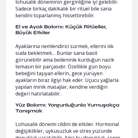
lohusalık döneminin gerginliğine iyi gelebilir.
Sadece birkaç dakikalık bir ritüel bile sana
kendini toparlanmış hissettirebilir.
El ve Ayak Bakımı: Küçük Ritüeller,
Büyük Etkiler
Ayaklarına nemlendirici sürmek, ellerini ılık
suda bekletmek… Bunlar sana basit
görünebilir ama bedeninle kurduğun nazik
temasın bir parçasıdır. Özellikle gün boyu
bebeğini taşıyan ellerin, gece yürüyen
ayakların biraz ilgiyi hak eder. Uçucu yağlarla
yapılan minik masajlar, kendine verdiğin
değeri hatırlatabilir.
Yüz Bakımı: Yorgunluğunla Yumuşakça
Tanışmak
Lohusalık dönemi cildini de etkiler. Hormonal
değişiklikler, uykusuzluk ve stres yüzünde
donukluk yaratabilir. Ama bu donukluk, senin