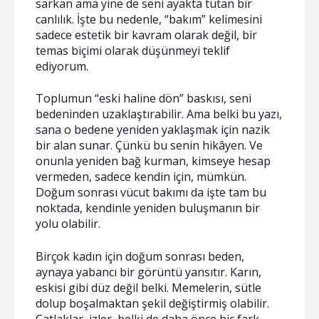
sarkan ama yine de seni ayakta tutan bir
canlılık. İşte bu nedenle, “bakım” kelimesini
sadece estetik bir kavram olarak değil, bir
temas biçimi olarak düşünmeyi teklif
ediyorum.
Toplumun “eski haline dön” baskısı, seni
bedeninden uzaklaştırabilir. Ama belki bu yazı,
sana o bedene yeniden yaklaşmak için nazik
bir alan sunar. Çünkü bu senin hikâyen. Ve
onunla yeniden bağ kurman, kimseye hesap
vermeden, sadece kendin için, mümkün.
Doğum sonrası vücut bakımı da işte tam bu
noktada, kendinle yeniden buluşmanın bir
yolu olabilir.
Birçok kadın için doğum sonrası beden,
aynaya yabancı bir görüntü yansıtır. Karın,
eskisi gibi düz değil belki. Memelerin, sütle
dolup boşalmaktan şekil değiştirmiş olabilir.
Çatlaklar, izler, belki de daha önce hiç fark