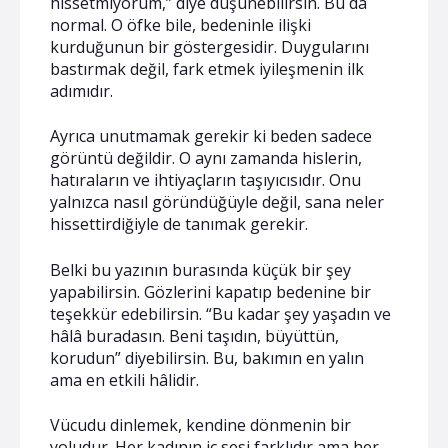
hissetmiyorum,” diye düşünebilirsin. Bu da
normal. O öfke bile, bedeninle ilişki
kurduğunun bir göstergesidir. Duygularını
bastırmak değil, fark etmek iyileşmenin ilk
adımıdır.
Ayrıca unutmamak gerekir ki beden sadece
görüntü değildir. O aynı zamanda hislerin,
hatıraların ve ihtiyaçların taşıyıcısıdır. Onu
yalnızca nasıl göründüğüyle değil, sana neler
hissettirdiğiyle de tanımak gerekir.
Belki bu yazının burasında küçük bir şey
yapabilirsin. Gözlerini kapatıp bedenine bir
teşekkür edebilirsin. “Bu kadar şey yaşadın ve
hâlâ buradasın. Beni taşıdın, büyüttün,
korudun” diyebilirsin. Bu, bakımın en yalın
ama en etkili hâlidir.
Vücudu dinlemek, kendine dönmenin bir
yoludur. Her kadının iç sesi farklıdır ama her