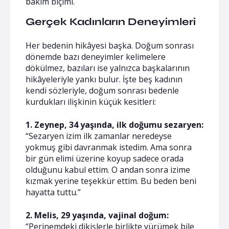
bakım biçimi.
Gerçek Kadınların Deneyimleri
Her bedenin hikâyesi başka. Doğum sonrası
dönemde bazı deneyimler kelimelere
dökülmez, bazıları ise yalnızca başkalarının
hikâyeleriyle yankı bulur. İşte beş kadının
kendi sözleriyle, doğum sonrası bedenle
kurdukları ilişkinin küçük kesitleri:
1. Zeynep, 34 yaşında, ilk doğumu sezaryen:
“Sezaryen izim ilk zamanlar neredeyse
yokmuş gibi davranmak istedim. Ama sonra
bir gün elimi üzerine koyup sadece orada
olduğunu kabul ettim. O andan sonra izime
kızmak yerine teşekkür ettim. Bu beden beni
hayatta tuttu.”
2. Melis, 29 yaşında, vajinal doğum:
“Perinemdeki dikişlerle birlikte yürümek bile